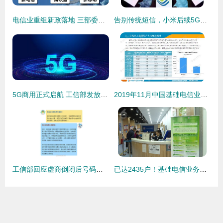
电信业重组新政落地 三部委联合发布改革通告，基础电信业务重组办法清晰可循
告别传统短信，小米后续5G机型将全面拥抱5G消息，开启通信新篇章
5G商用正式启航 工信部发放牌照并增设业务，开启万物互联新时代
2019年11月中国基础电信业务月度运行报告 稳中有进，5G商用启新程
工信部回应虚商倒闭后号码使用问题 基础电信业务保障是关键
已达2435户！基础电信业务申购门槛揭秘，这三大条件需重点关注