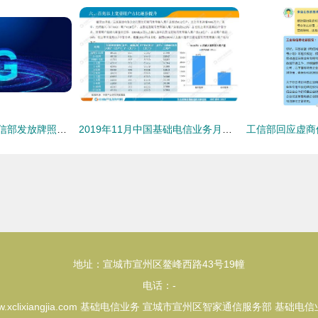
5G商用正式启航 工信部发放牌照并增设业务，开启万物互联新时代
2019年11月中国基础电信业务月度运行报告 稳中有进，5G商用启新程
地址：宣城市宣州区鳌峰西路43号19幢
电话：-
.xclixiangjia.com
基础电信业务
宣城市宣州区智家通信服务部
基础电信